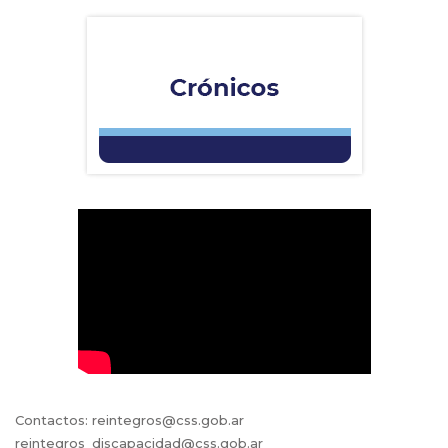
Contactos: reintegros@css.gob.ar
reintegros_discapacidad@css.gob.ar