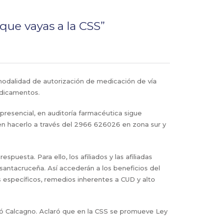
 que vayas a la CSS”
a modalidad de autorización de medicación de vía
edicamentos.
presencial, en auditoría farmacéutica sigue
n hacerlo a través del 2966 626026 en zona sur y
puesta. Para ello, los afiliados y las afiliadas
 santacruceña. Así accederán a los beneficios del
 específicos, remedios inherentes a CUD y alto
ntó Calcagno. Aclaró que en la CSS se promueve Ley