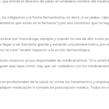
 que brinda el derecho de saber el verdadero nombre del medica
os miligramos y la forma farmacéutica, es decir, si es jarabe, cáps
amentos que están en la farmacia “y por eso insistimos que no ha
 recetar por monodroga, siempre y cuando no sea de alto costo p
de llegar a ser bastante grande y evitando una primera marca, por
mo te cure” resaltó respecto a la acción farmacológica.
lexión respecto al uso responsable de medicamentos. “Si a usted le 
alguien que sepa cómo. Hay que ser cuidadoso con los medicamento
on profesionales de la salud, no cortar los tratamientos y respe
dquirir medicación ni tomarla sin prescripción médica. Todos los