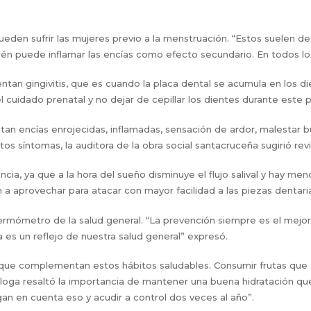
ueden sufrir las mujeres previo a la menstruación. “Estos suelen 
én puede inflamar las encías como efecto secundario. En todos lo
n gingivitis, que es cuando la placa dental se acumula en los die
l cuidado prenatal y no dejar de cepillar los dientes durante este
an encías enrojecidas, inflamadas, sensación de ardor, malestar b
os síntomas, la auditora de la obra social santacruceña sugirió revi
ia, ya que a la hora del sueño disminuye el flujo salival y hay meno
 a aprovechar para atacar con mayor facilidad a las piezas dentari
ermómetro de la salud general. “La prevención siempre es el mejor 
es un reflejo de nuestra salud general” expresó.
e complementan estos hábitos saludables. Consumir frutas que ap
tóloga resaltó la importancia de mantener una buena hidratación que
ngan en cuenta eso y acudir a control dos veces al año”.