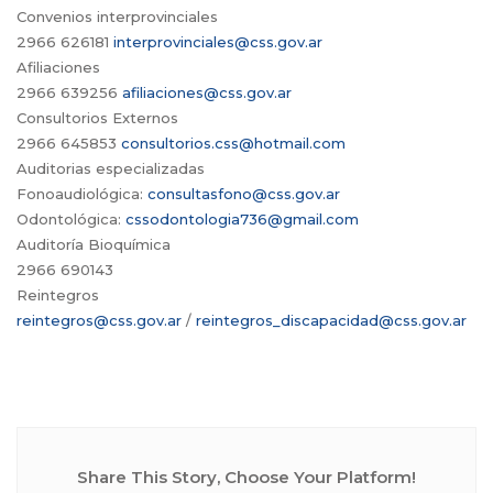
Convenios interprovinciales
2966 626181
interprovinciales@css.gov.ar
Afiliaciones
2966 639256
afiliaciones@css.gov.ar
Consultorios Externos
2966 645853
consultorios.css@hotmail.com
Auditorias especializadas
Fonoaudiológica:
consultasfono@css.gov.ar
Odontológica:
cssodontologia736@gmail.com
Auditoría Bioquímica
2966 690143
Reintegros
reintegros@css.gov.ar
/
reintegros_discapacidad@css.gov.ar
Share This Story, Choose Your Platform!