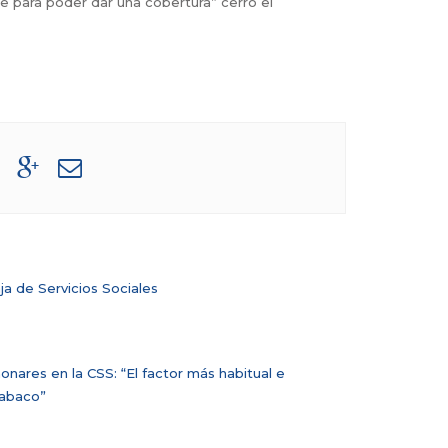
nte para poder dar una cobertura” cerró el
aja de Servicios Sociales
nares en la CSS: “El factor más habitual e
tabaco”